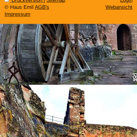
Druckversion
|
Sitemap
Login
© Haus Emil
AGB's
Webansicht
Impressum