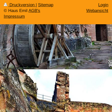
Druckversion
|
Sitemap
Login
© Haus Emil
AGB's
Webansicht
Impressum